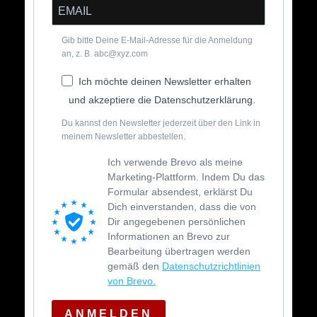
Gib bitte Deine E-Mail-Adresse für die Anmeldung
an, z. B. abc@xyz.com
Ich möchte deinen Newsletter erhalten
und akzeptiere die Datenschutzerklärung.
Du kannst den Newsletter jederzeit über den Link in
meinem Newsletter abbestellen.
Ich verwende Brevo als meine
Marketing-Plattform. Indem Du das
Formular absendest, erklärst Du
Dich einverstanden, dass die von
Dir angegebenen persönlichen
Informationen an Brevo zur
Bearbeitung übertragen werden
gemäß den
Datenschutzrichtlinien
von Brevo.
ANMELDEN