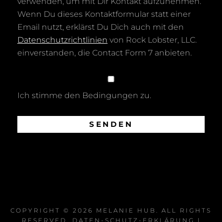
verwenden, um mit Dir Kontakt aufzunehmen.
Wenn Du dieses Kontaktformular statt einer
Email nutzt, erklärst Du Dich auch mit den
Datenschutzrichtlinien
von Rock Lobster, LLC.
einverstanden, die Contact Form 7 anbieten.
Ich stimme den Bedingungen zu.
COPYRIGHT © 2026
MELANIE HUB
. ALL RIGHTS
RESERVED.
DATEN-SCHUTZ-ERKLÄRUNG
|