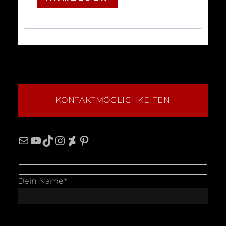
KONTAKTMÖGLICHKEITEN
Mail
YouTube
TikTok
Instagram
DeviantArt
Pinterest
Dein Name
*