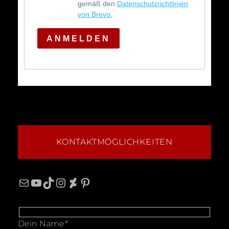
gemäß den
Datenschutzrichtlinien
von Brevo.
ANMELDEN
KONTAKTMÖGLICHKEITEN
Mail
YouTube
TikTok
Instagram
DeviantArt
Pinterest
Dein Name
*