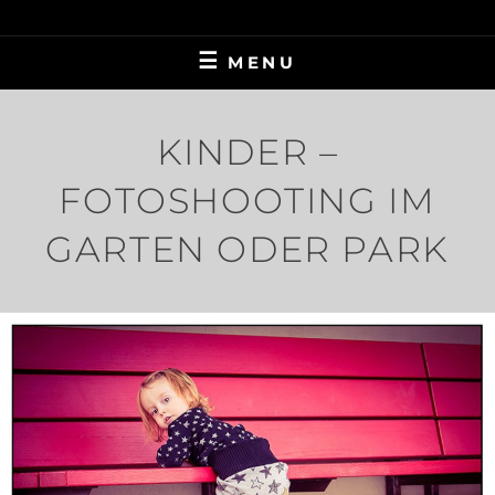
Skip
FANTASY, VINTAGE, ALTERNATIVE FASHION
MELANIE HUB
to
FOTOGRAF
MENU
content
KINDER –
FOTOSHOOTING IM
GARTEN ODER PARK