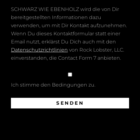
SCHWARZ WIE EBENHOLZ wird die von Dir
bereitgestellten Informationen dazu
verwenden, um mit Dir Kontakt aufzunehmen.
Wenn Du dieses Kontaktformular statt einer
Email nutzt, erklärst Du Dich auch mit den
Datenschutzrichtlinien
von Rock Lobster, LLC.
einverstanden, die Contact Form 7 anbieten.
Ich stimme den Bedingungen zu.